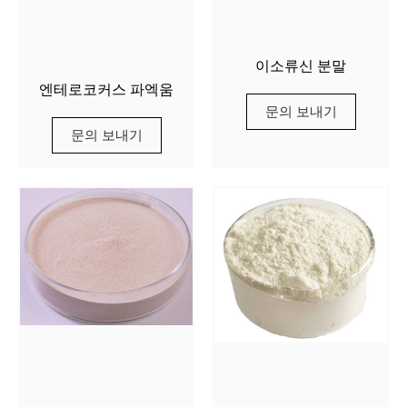
이소류신 분말
엔테로코커스 파엑움
문의 보내기
문의 보내기