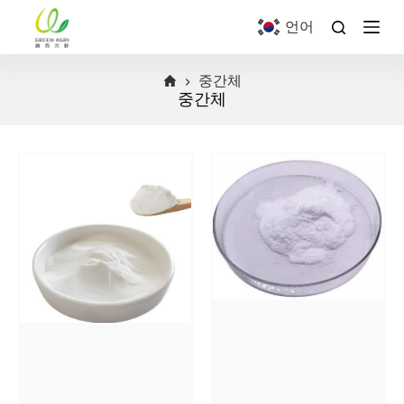
S
언어
k
i
p
중간체
t
o
중간체
c
o
n
t
e
n
t