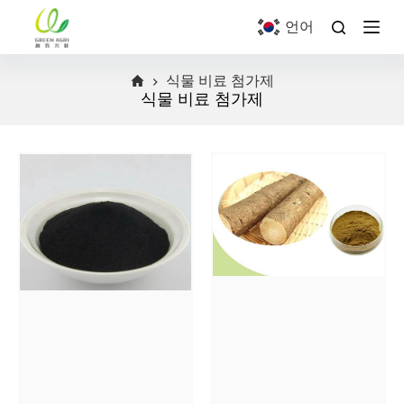
S
언어
k
i
p
식물 비료 첨가제
t
o
식물 비료 첨가제
c
o
n
t
e
n
t