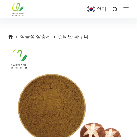
S
언어
k
i
p
t
o
식물성 살충제
렌티난 파우더
c
o
n
t
e
n
t