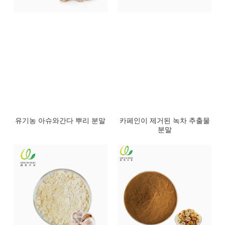
유기농 아슈와간다 뿌리 분말
카페인이 제거된 녹차 추출물
분말