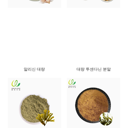
알리신 대량
대량 투센다닌 분말