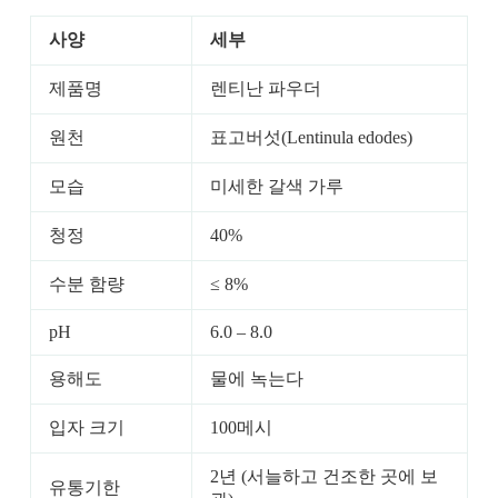
사양
세부
제품명
렌티난 파우더
원천
표고버섯(Lentinula edodes)
모습
미세한 갈색 가루
청정
40%
수분 함량
≤ 8%
pH
6.0 – 8.0
용해도
물에 녹는다
입자 크기
100메시
2년 (서늘하고 건조한 곳에 보
유통기한