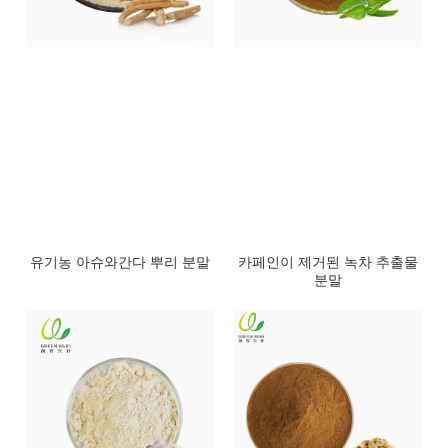
유기농 아슈와간다 뿌리 분말
카페인이 제거된 녹차 추출물
분말