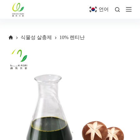
S
언어
k
i
p
t
o
식물성 살충제
10% 렌티난
c
o
n
t
e
n
t