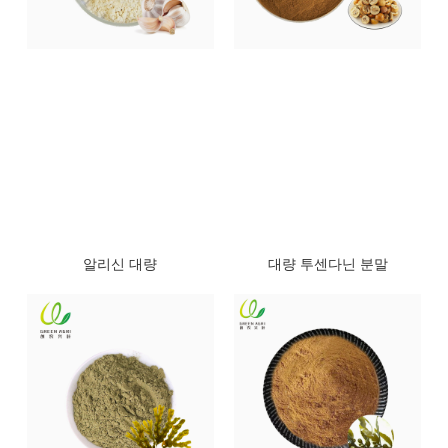
알리신 대량
대량 투센다닌 분말