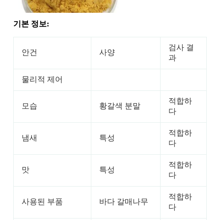
기본 정보:
검사 결
안건
사양
과
물리적 제어
적합하
모습
황갈색 분말
다
적합하
냄새
특성
다
적합하
맛
특성
다
적합하
사용된 부품
바다 갈매나무
다