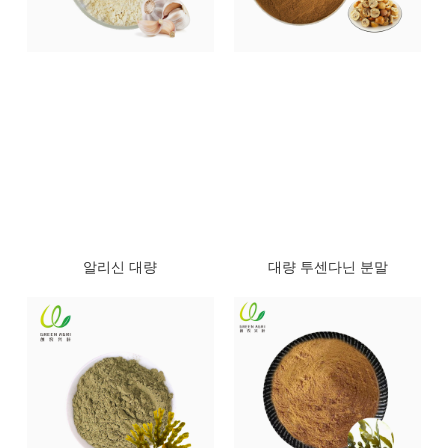
알리신 대량
대량 투센다닌 분말