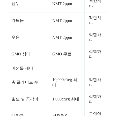
적합하
선두
NMT 2ppm
다
적합하
카드뮴
NMT 2ppm
다
적합하
수은
NMT 2ppm
다
적합하
GMO 상태
GMO 무료
다
미생물 제어
10,000cfu/g 최
적합하
총 플레이트 수
대
다
적합하
효모 및 곰팡이
1,000cfu/g 최대
다
부정적
대장균
부정적인