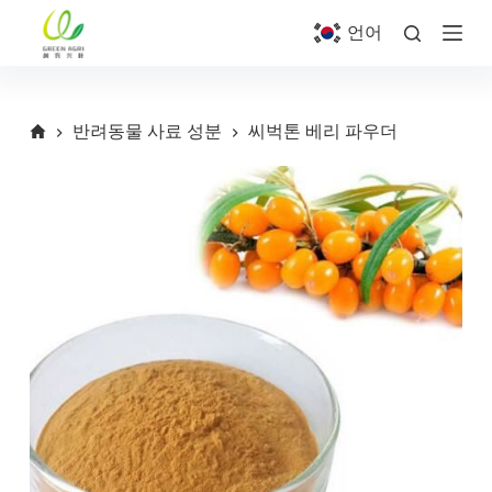
S
언어
k
i
p
t
o
반려동물 사료 성분
씨벅톤 베리 파우더
c
o
n
t
e
n
t