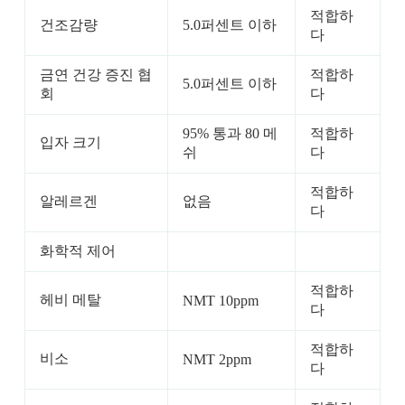
적합하
건조감량
5.0퍼센트 이하
다
금연 건강 증진 협
적합하
5.0퍼센트 이하
회
다
95% 통과 80 메
적합하
입자 크기
쉬
다
적합하
알레르겐
없음
다
화학적 제어
적합하
헤비 메탈
NMT 10ppm
다
적합하
비소
NMT 2ppm
다