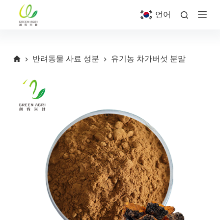
S
언어
k
i
p
t
o
반려동물 사료 성분
유기농 차가버섯 분말
c
o
n
t
e
n
t