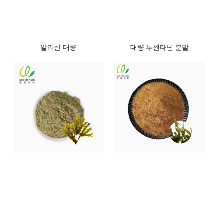
알리신 대량
대량 투센다닌 분말