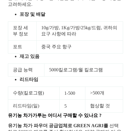
고려하세요.
포장 및 배달
포장 세
10g/가방, 1Kg/가방/25kg/드럼, 귀하의
부 정보
요구 사항에 따라
포트
중국 주요 항구
재고 있음
공급 능력
5000킬로그램/월 킬로그램
리드타임
수량(킬로그램)
>500개
1-500
리드타임(일)
협상할 것
5
유기농 차가가루는
어디서 구매할 수 있나요
?
유기농 차가 파우더 공급업체로 GREEN AGRI를
선택