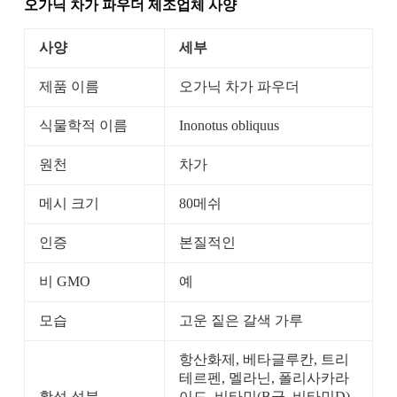
오가닉 차가 파우더
제조업체 사양
사양
세부
제품 이름
오가닉 차가 파우더
식물학적 이름
Inonotus obliquus
원천
차가
메시 크기
80메쉬
인증
본질적인
비 GMO
예
모습
고운 짙은 갈색 가루
항산화제, 베타글루칸, 트리
테르펜, 멜라닌, 폴리사카라
활성 성분
이드, 비타민(B군, 비타민D),