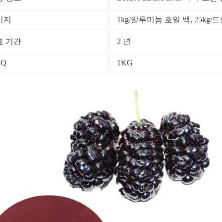
키지
1kg/알루미늄 호일 백, 25kg/
효 기간
2 년
OQ
1KG