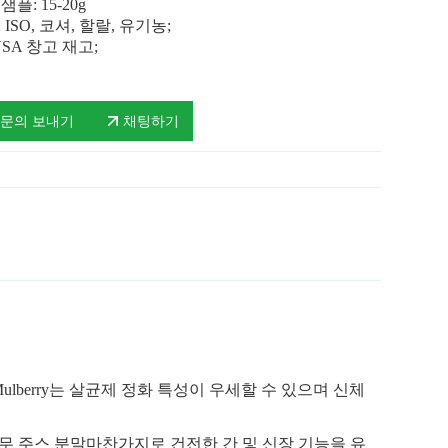
샘플: 15-20g
 ISO, 코셔, 할랄, 유기농;
USA 창고 재고;
문의 보내기
채팅하기
lberry는 살균제 정화 특성이 우세할 수 있으며 신체
무 주스 분말
마찬가지로 건전한 간 및 신장 기능을 유