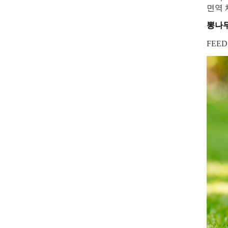
면역 
뽕나무
FEE