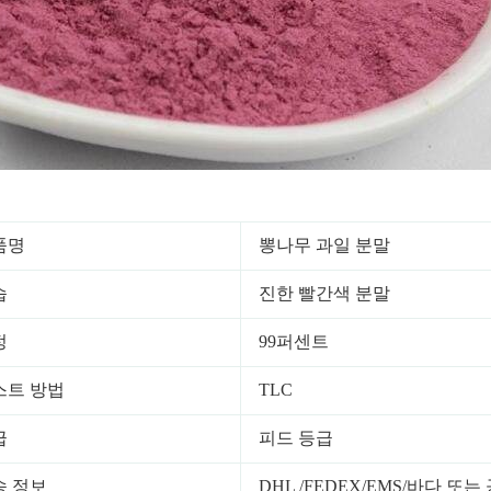
품명
뽕나무 과일 분말
습
진한 빨간색 분말
정
99퍼센트
스트 방법
TLC
급
피드 등급
송 정보
DHL /FEDEX/EMS/바다 또는