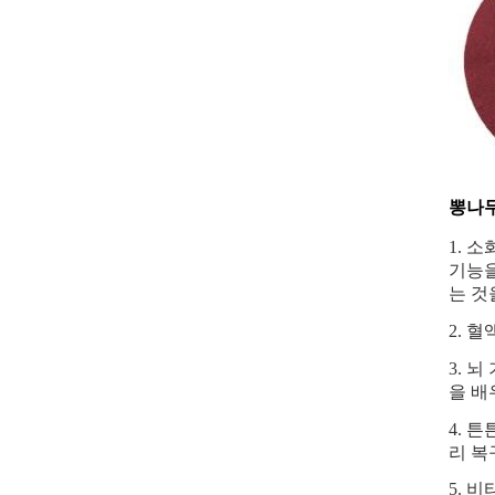
뽕나무
1. 
기능을
는 것
2. 
3. 
을 배
4. 
리 복
5. 