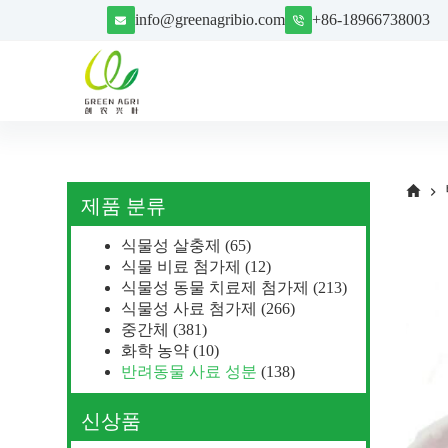
S
info@greenagribio.com
+86-18966738003
k
i
p
t
o
c
o
n
t
e
제품 분류
n
t
식물성 살충제
(65)
식물 비료 첨가제
(12)
식물성 동물 치료제 첨가제
(213)
식물성 사료 첨가제
(266)
중간체
(381)
화학 농약
(10)
반려동물 사료 성분
(138)
신상품