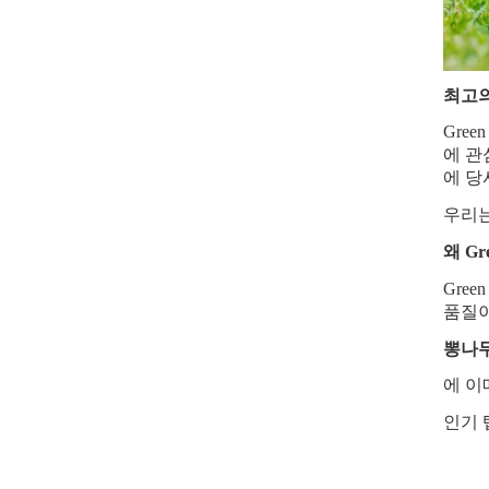
최고의
Gre
에 관
에 당
우리는
왜 Gr
Gre
품질이
뽕나무
에 이
인기 