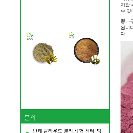
지할 
수 있
뽕나무
됩니다
다.
문의
반케 클라우드 밸리 체험 센터, 덩