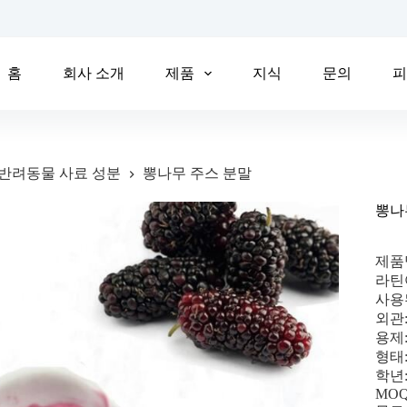
홈
회사 소개
제품
지식
문의
반려동물 사료 성분
뽕나무 주스 분말
뽕나
제품
라틴어
사용
외관
용제
형태
학년
MOQ