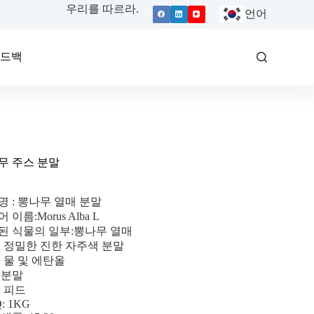
우리를 따르라.
언어
피드백
무 주스 분말
명 : 뽕나무 열매 분말
 이름:Morus Alba L
된 식물의 일부:뽕나무 열매
: 정밀한 진한 자주색 분말
: 물 및 에탄올
:분말
: 피드
: 1KG