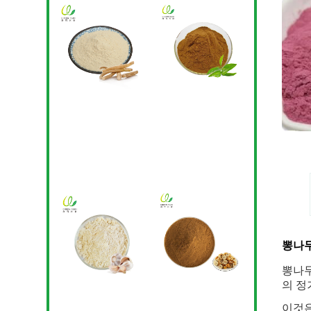
뽕나무
뽕나무
의 정
이것은