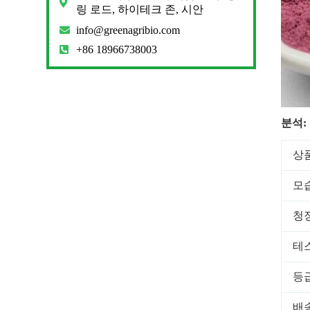
링 로드, 하이테크 존, 시안
info@greenagribio.com
+86 18966738003
분석:
상
모
청
테
등
배