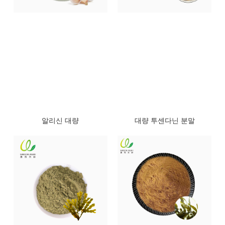
알리신 대량
대량 투센다닌 분말