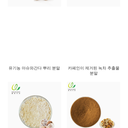
유기농 아슈와간다 뿌리 분말
카페인이 제거된 녹차 추출물
분말