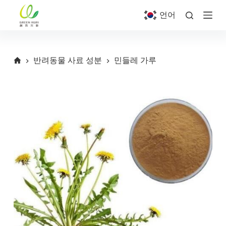
S
언어
k
i
p
t
o
반려동물 사료 성분
민들레 가루
c
o
n
t
e
n
t