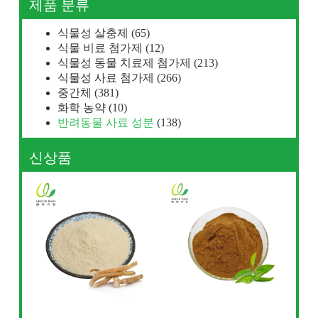
제품 분류
식물성 살충제
(65)
식물 비료 첨가제
(12)
식물성 동물 치료제 첨가제
(213)
식물성 사료 첨가제
(266)
중간체
(381)
화학 농약
(10)
반려동물 사료 성분
(138)
신상품