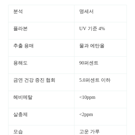
분석
명세서
플라본
UV 기준 4%
추출 용매
물과 에탄올
용해도
90퍼센트
금연 건강 증진 협회
5.0퍼센트 이하
헤비메탈
<10ppm
살충제
<2ppm
모습
고운 가루