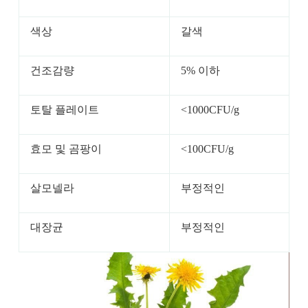
색상
갈색
건조감량
5% 이하
토탈 플레이트
<1000CFU/g
효모 및 곰팡이
<100CFU/g
살모넬라
부정적인
대장균
부정적인