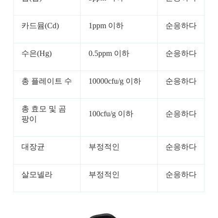
카드뮴(Cd)
1ppm 이하
순응하다
수은(Hg)
0.5ppm 이하
순응하다
총 플레이트 수
10000cfu/g 이하
순응하다
총 효모 및 곰
100cfu/g 이하
순응하다
팡이
대장균
부정적인
순응하다
살모넬라
부정적인
순응하다