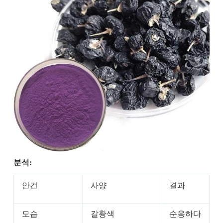
분석:
안건
사양
결과
모습
갈황색
순응하다