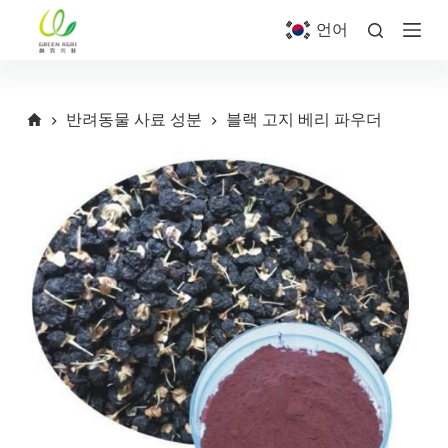
S
언어
k
i
p
t
o
반려동물 사료 성분
블랙 고지 베리 파우더
c
o
n
t
e
n
t