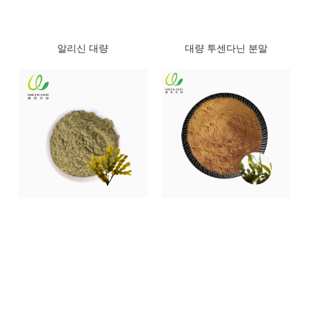
알리신 대량
대량 투센다닌 분말