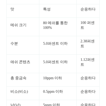
맛
특성
순응하다
100 퍼센
80 메쉬를 통한
메쉬 크기
100%
트
2.38퍼센
수분
5.0퍼센트 이하
트
1.12퍼센
애쉬 콘텐츠
5.0퍼센트 이하
트
총 중금속
10ppm 이하
순응하다
비소(비소)
0.5ppm 이하
순응하다
납(납)
5ppm 이하
순응하다