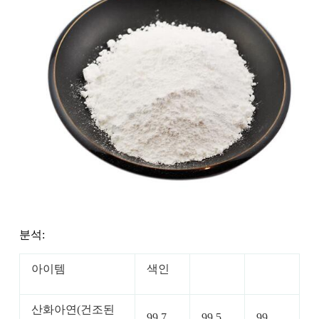
분석:
아이템
색인
산화아연(건조된
99.7
99.5
99