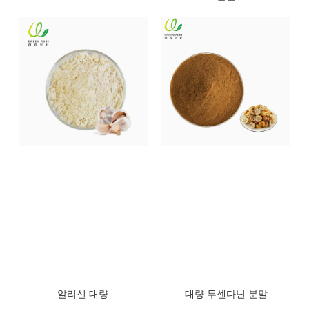
알리신 대량
대량 투센다닌 분말