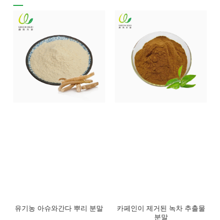
유기농 아슈와간다 뿌리 분말
카페인이 제거된 녹차 추출물
분말