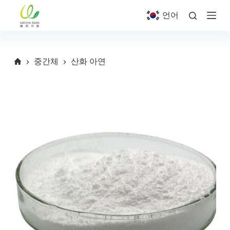
S
언어
k
i
p
t
o
중간체
산화 아연
c
o
n
t
e
n
t