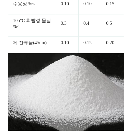
수용성 %≤
0.10
0.10
0.15
105°C 휘발성 물질
0.3
0.4
0.5
%≤
체 잔류물(45um)
0.10
0.15
0.20