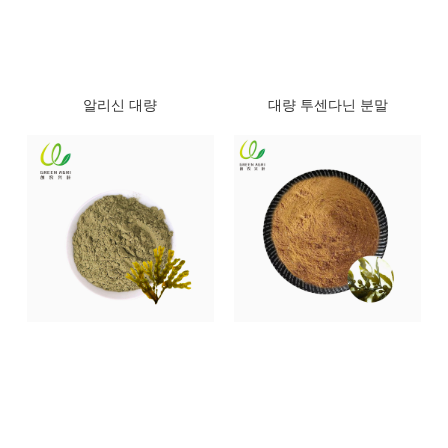
알리신 대량
대량 투센다닌 분말