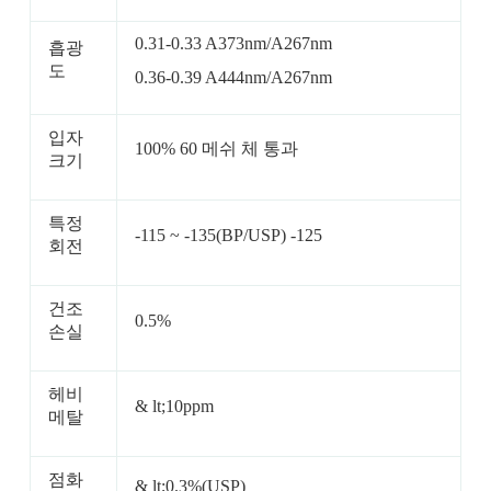
0.31-0.33 A373nm/A267nm
흡광
도
0.36-0.39 A444nm/A267nm
입자
100% 60 메쉬 체 통과
크기
특정
-115 ~ -135(BP/USP) -125
회전
건조
0.5%
손실
헤비
& lt;10ppm
메탈
점화
& lt;0.3%(USP)