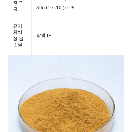
잔류
& lt;0.1% (BP) 0.1%
물
유기
휘발
방법 IV;
성 불
순물