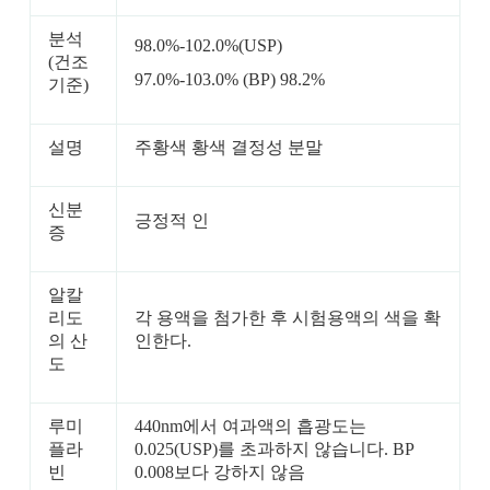
분석
98.0%-102.0%(USP)
(건조
97.0%-103.0% (BP) 98.2%
기준)
설명
주황색 황색 결정성 분말
신분
긍정적 인
증
알칼
리도
각 용액을 첨가한 후 시험용액의 색을 확
의 산
인한다.
도
루미
440nm에서 여과액의 흡광도는
플라
0.025(USP)를 초과하지 않습니다. BP
빈
0.008보다 강하지 않음