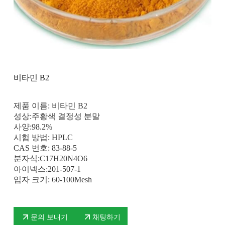
비타민 B2
제품 이름: 비타민 B2
성상:주황색 결정성 분말
사양:98.2%
시험 방법: HPLC
CAS 번호: 83-88-5
분자식:C17H20N4O6
아이넥스:201-507-1
입자 크기: 60-100Mesh
문의 보내기
채팅하기