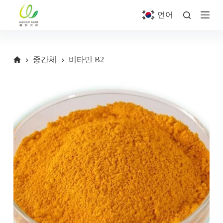
S
언어
k
i
p
t
o
중간체
비타민 B2
c
o
n
t
e
n
t