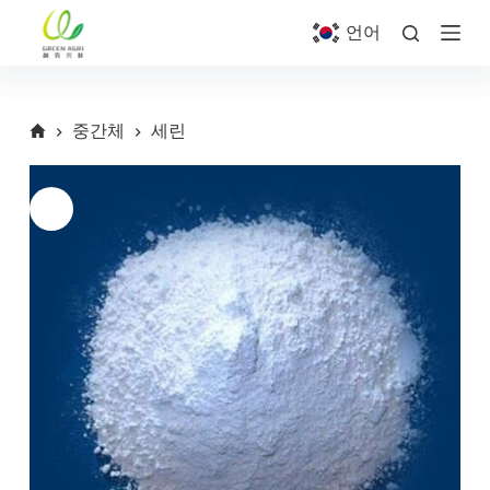
S
언어
k
i
p
t
o
중간체
세린
c
o
n
t
e
n
t