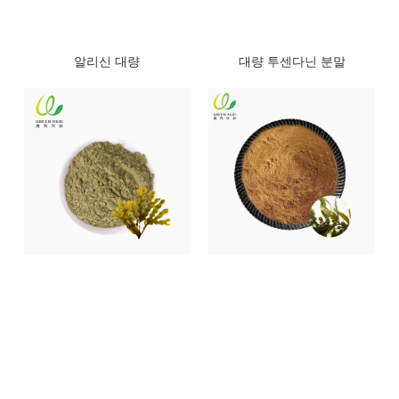
알리신 대량
대량 투센다닌 분말