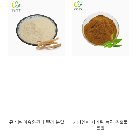
유기농 아슈와간다 뿌리 분말
카페인이 제거된 녹차 추출물
분말