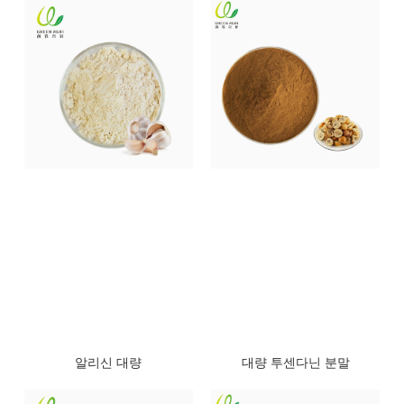
알리신 대량
대량 투센다닌 분말