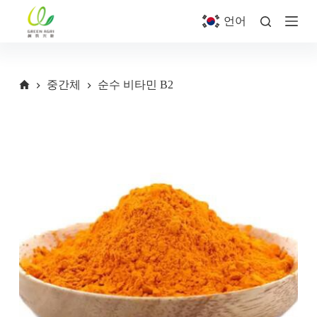
S
언어
k
i
p
t
o
중간체
순수 비타민 B2
c
o
n
t
e
n
t