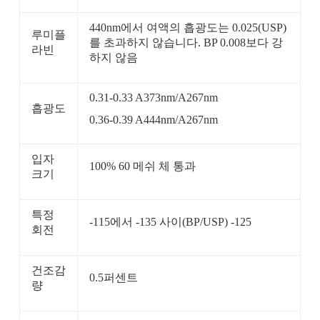
440nm에서 여액의 흡광도는 0.025(USP)
루미플
를 초과하지 않습니다. BP 0.008보다 강
라빈
하지 않음
0.31-0.33 A373nm/A267nm
흡광도
0.36-0.39 A444nm/A267nm
입자
100% 60 메쉬 체 통과
크기
특정
-115에서 -135 사이(BP/USP) -125
회전
건조감
0.5퍼센트
량