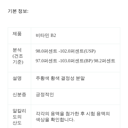
기본 정보:
제품
비타민 B2
분석
98.0퍼센트 -102.0퍼센트(USP)
(건조
97.0퍼센트 -103.0퍼센트(BP) 98.2퍼센트
기준)
설명
주황색 황색 결정성 분말
신분증
긍정적인
알칼리
각각의 용액을 첨가한 후 시험 용액의
도의
색상을 확인합니다.
산도