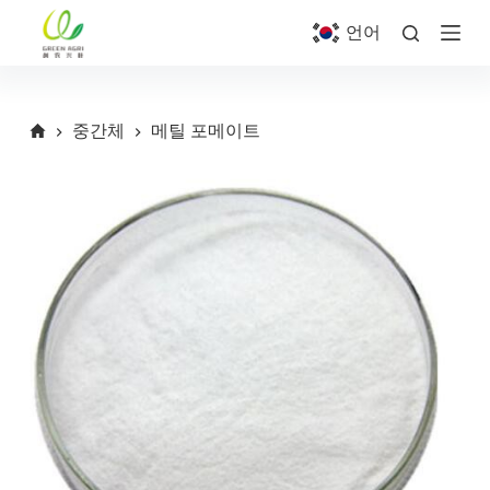
S
언어
k
i
p
t
o
중간체
메틸 포메이트
c
o
n
t
e
n
t