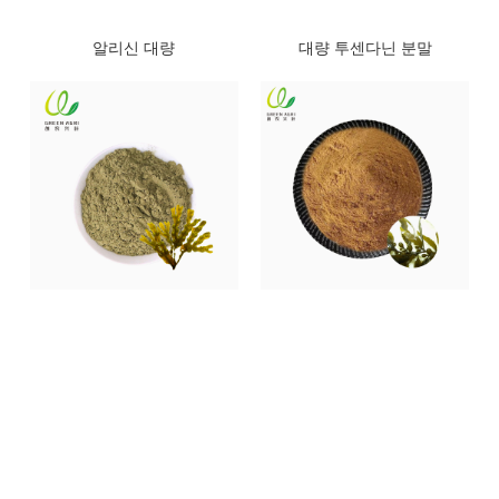
알리신 대량
대량 투센다닌 분말