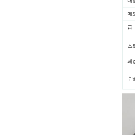
대
메
급
스
패
수