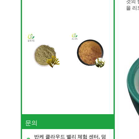
것의 
을 리
문의
반케 클라우드 밸리 체험 센터, 덩