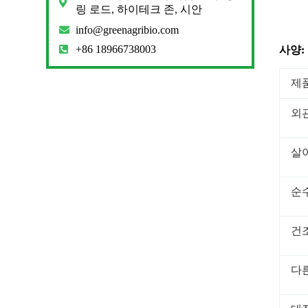
링 로드, 하이테크 존, 시안
info@greenagribio.com
+86 18966738003
사양:
제
외
살
순
건
다