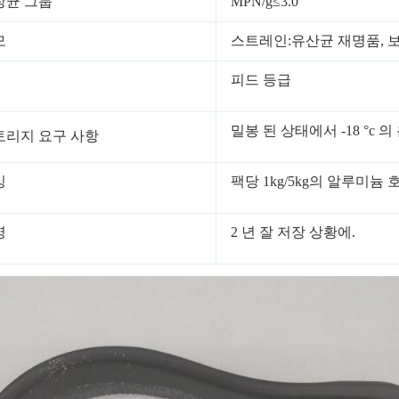
장균 그룹
MPN/g≤3.0
모
스트레인:유산균 재명품, 
피드 등급
밀봉 된 상태에서 -18 °c
토리지 요구 사항
킹
팩당 1kg/5kg의 알루미늄
명
2 년 잘 저장 상황에.