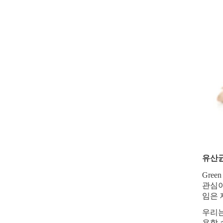
유산균
Gre
관심이
임은 
우리는
용할 