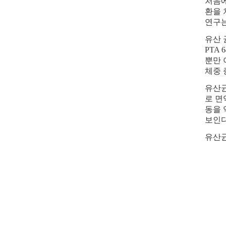
처음에
환을 
연구는 
유산 
PTA
뿐만 
체중 
유산균
로 면역
동을 
보인다
유산균