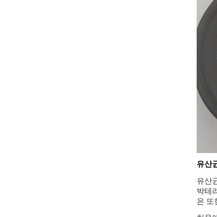
유산균
유산균
박테리
은 또