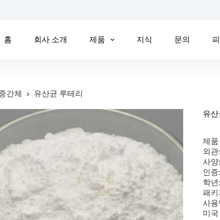
홈
회사 소개
제품
지식
문의
중간체
유산균 루테리
유산
제품 
외관
사양: 
인증:
학년
패키지
사용
미국