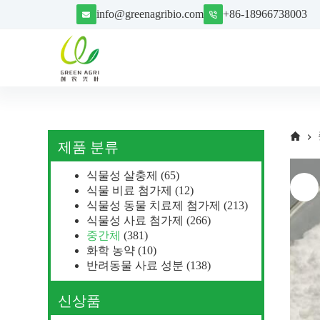
S
info@greenagribio.com
+86-18966738003
k
i
p
t
o
c
o
n
t
e
제품 분류
n
t
식물성 살충제
(65)
식물 비료 첨가제
(12)
식물성 동물 치료제 첨가제
(213)
식물성 사료 첨가제
(266)
중간체
(381)
화학 농약
(10)
반려동물 사료 성분
(138)
신상품