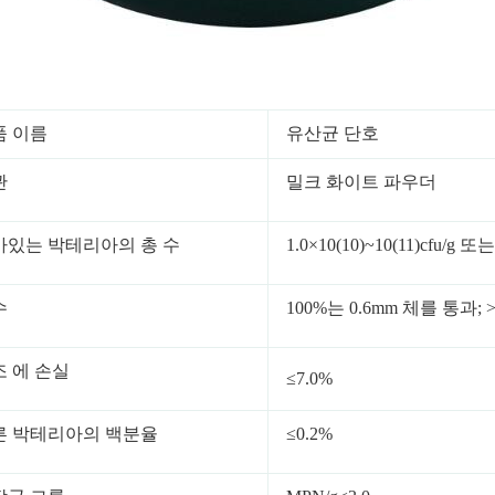
품 이름
유산균 단호
관
밀크 화이트 파우더
아있는 박테리아의 총 수
1.0×10(10)~10(11)cfu/g 
수
100%는 0.6mm 체를 통과; 
조 에 손실
≤7.0%
른 박테리아의 백분율
≤0.2%