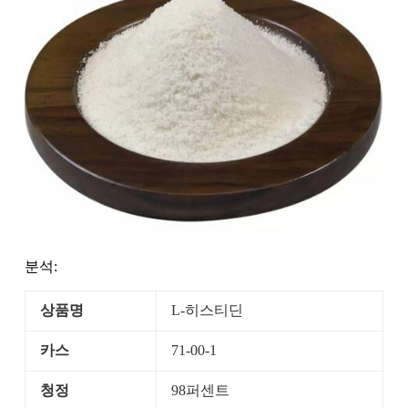
분석:
상품명
L-히스티딘
카스
71-00-1
청정
98퍼센트