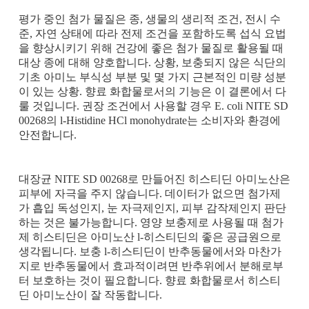
평가 중인 첨가 물질은 종, 생물의 생리적 조건, 전시 수
준, 자연 상태에 따라 전제 조건을 포함하도록 섭식 요법
을 향상시키기 위해 건강에 좋은 첨가 물질로 활용될 때
대상 종에 대해 양호합니다. 상황, 보충되지 않은 식단의
기초 아미노 부식성 부분 및 몇 가지 근본적인 미량 성분
이 있는 상황. 향료 화합물로서의 기능은 이 결론에서 다
룰 것입니다. 권장 조건에서 사용할 경우 E. coli NITE SD
00268의 l-Histidine HCl monohydrate는 소비자와 환경에
안전합니다.
대장균 NITE SD 00268로 만들어진 히스티딘 아미노산은
피부에 자극을 주지 않습니다. 데이터가 없으면 첨가제
가 흡입 독성인지, 눈 자극제인지, 피부 감작제인지 판단
하는 것은 불가능합니다. 영양 보충제로 사용될 때 첨가
제 히스티딘은 아미노산 l-히스티딘의 좋은 공급원으로
생각됩니다. 보충 l-히스티딘이 반추동물에서와 마찬가
지로 반추동물에서 효과적이려면 반추위에서 분해로부
터 보호하는 것이 필요합니다. 향료 화합물로서 히스티
딘 아미노산이 잘 작동합니다.