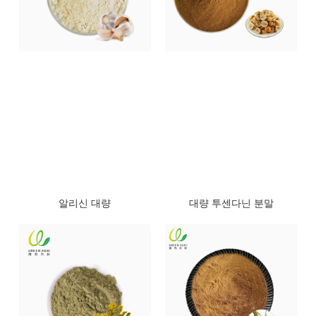
알리신 대량
대량 투센다닌 분말