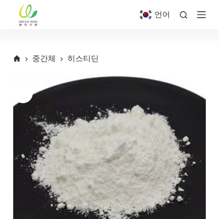
S
언어
k
i
p
t
o
중간체
히스티딘
c
o
n
t
e
n
t