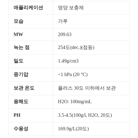
애플리케이션
영양 보충제
모습
가루
MW
209.63
녹는 점
254도(dec.)(점등)
밀도
1.49g/cm3
증기압
<1 hPa (20 °C)
보관 온도
플러스 30도 이하에서 보관
용해도
H2O: 100mg/mL
PH
3.5-4.5(100g/l, H2O, 20도)
수용성
169.9g/L(20도)