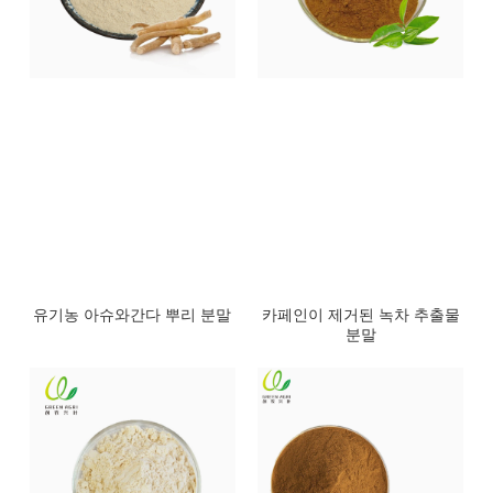
유기농 아슈와간다 뿌리 분말
카페인이 제거된 녹차 추출물
분말