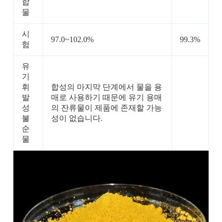
합
물
시
97.0~102.0%
99.3%
험
유
기
휘
합성의 마지막 단계에서 물을 용
발
매로 사용하기 때문에 유기 용매
성
의 잔류물이 제품에 존재할 가능
불
성이 없습니다.
순
물