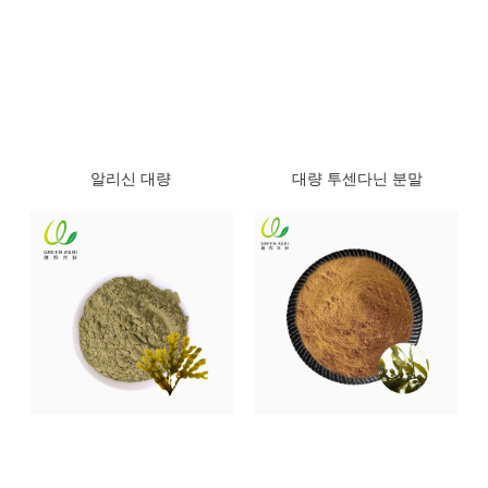
알리신 대량
대량 투센다닌 분말