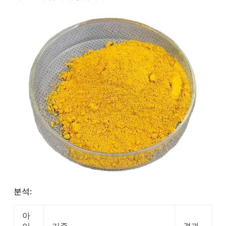
분석:
아