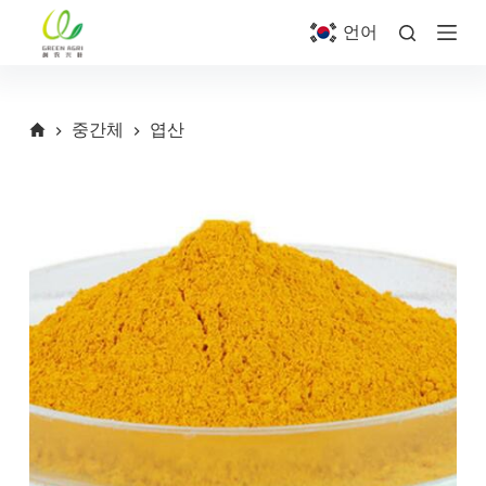
S
언어
k
i
p
t
o
중간체
엽산
c
o
n
t
e
n
t