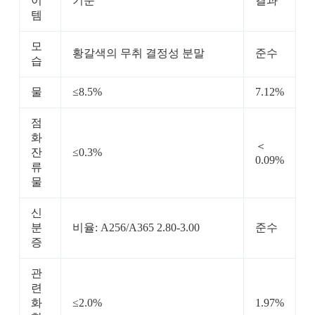
이
기준
결과
템
모
황갈색의 무취 결정성 분말
준수
습
물
≤8.5%
7.12%
점
화
＜
잔
≤0.3%
0.09%
류
물
신
분
비율: A256/A365 2.80-3.00
준수
증
관
련
화
≤2.0%
1.97%