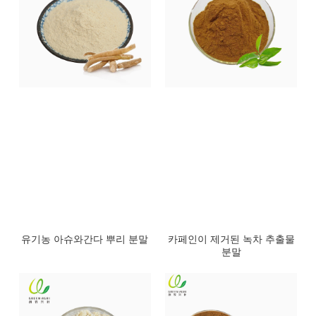
유기농 아슈와간다 뿌리 분말
카페인이 제거된 녹차 추출물
분말