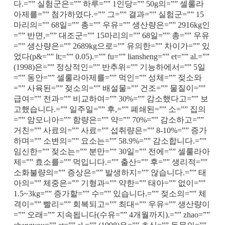
다.=”” 실험군은=”” 하루=”” 1인당=”” 50g의=”” 셀룰라
아제를=”” 첨가하였다.=”” 그=”” 결과=”” 실험군=”” 15
마리의=”” 68일=”” 총=”” 우유=”” 생산량은=”” 2916kg인
=”” 반면,=”” 대조군=”” 15마리의=”” 68일=”” 총=”” 우유
=”” 생산량은=”” 2689kg으로=”” 유의한=”” 차이가=”” 있
었다(p&=”” lt;=”” 0.05).=”” fu=”” liansheng=”” et=”” al.=””
(1998)은=”” 정상적인=”” 반추위=”” 기능하에서=”” 5일
=”” 동안=”” 셀룰라아제를=”” 먹인=”” 성체=”” 젖소와
=”” 사육된=”” 젖소의=”” 배설물=”” 건조=”” 물질이=””
급여=”” 전과=”” 비교하여=”” 30%=”” 감소했다고=”” 보
고했습니다.=”” 일주일=”” 후,=”” 폐쇄된=”” 소=”” 집의
=”” 암모니아=”” 함량은=”” 약=”” 70%=”” 감소하고=””
거친=”” 사료의=”” 사료=”” 섭취량은=”” 8-10%=”” 증가
하며=”” 소변의=”” 요소는=”” 58.9%=”” 감소합니다.=””
임신한=”” 젖소는=”” 분만=”” 30일=”” 전에=”” 셀룰라아
제=”” 효소를=”” 먹입니다.=”” 출산=”” 후=”” 생리적=””
소화불량의=”” 증상은=”” 발생하지=”” 않습니다.=”” 태
아의=”” 체중은=”” 기형과=”” 약한=”” 태아=”” 없이=””
1.5~3kg=”” 증가할=”” 수=”” 있습니다.=”” 젖소의=”” 체
격이=”” 빨리=”” 회복되고=”” 최대=”” 우유=”” 생산량이
=”” 오래=”” 지속됩니다(수유=”” 4개월까지).=”” zhao=””