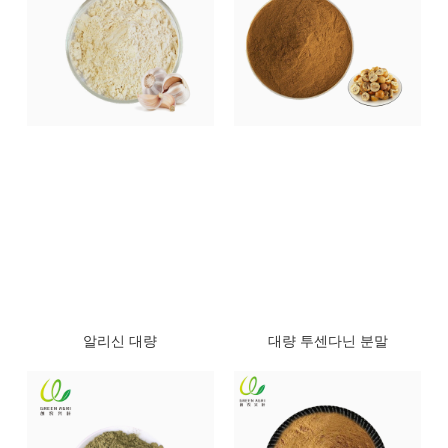
알리신 대량
대량 투센다닌 분말