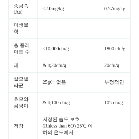
중금속
≤2.0mg/kg
0.57mg/kg
(As)
미생물
학
총 플레
≤10,000cfu/g
1800 cfu/g
이트 수
테
& lt;30cfu/g
20cfu/g
살모넬
25g에 없음
부정적인
라균
효모와
& lt;100 cfu/g
105 cfu/g
곰팡이
저장된 습도 보호
저장
(Rhless than 6O) 25℃ 이
하의 온도에서