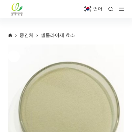
S
언어
k
i
p
t
o
중간체
셀룰라아제 효소
c
o
n
t
e
n
t