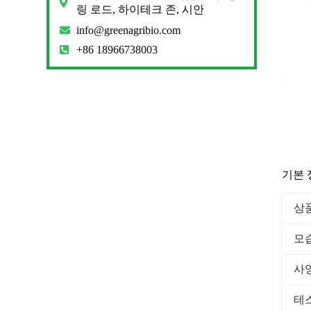
링 로드, 하이테크 존, 시안
info@greenagribio.com
+86 18966738003
기본 
상
모
사
테