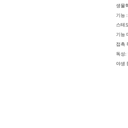
생물학
기능 :
스테모
기능 
접촉 
독성:
야생 