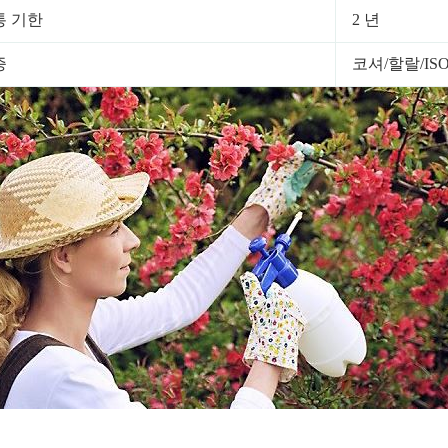
통 기한
2 년
증
코셔/할랄/ISO9