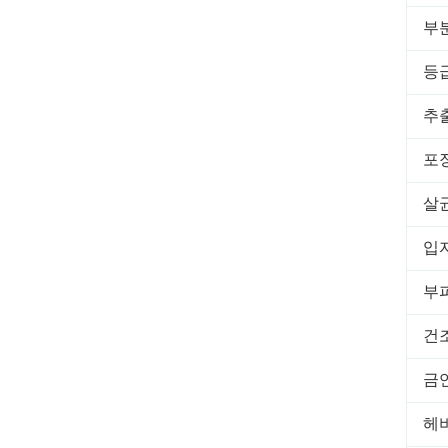
부
등
추
포
살
입
부
건
금
헤