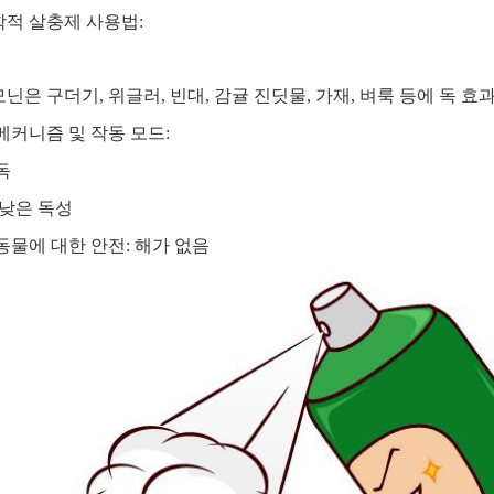
적 살충제 사용법:
닌은 구더기, 위글러, 빈대, 감귤 진딧물, 가재, 벼룩 등에 독 효
메커니즘 및 작동 모드:
독
 낮은 독성
동물에 대한 안전: 해가 없음