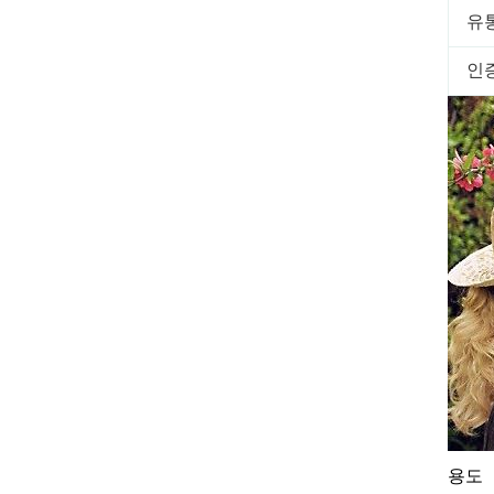
유
인
용도