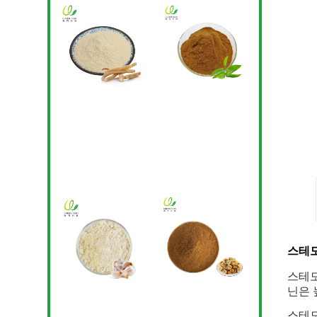
스테
스테모
닌은 
스테모나