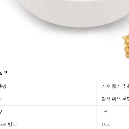
정보:
품명
기수 줄기 추
습
갈색 황색 분
양
2%
스트 방식
TCL