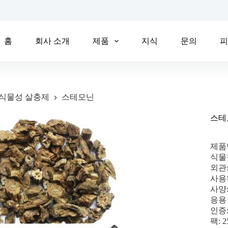
홈
회사 소개
제품
지식
문의
식물성 살충제
스테모닌
스테
제품
식물원:
외관
사용
사양
응용
인증:
팩: 