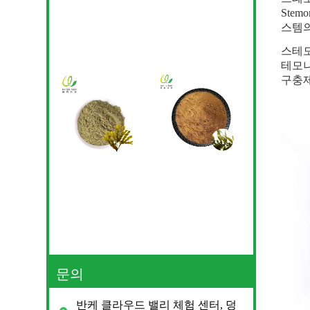
Ste
스템의
스테모
테모나
구충제
문의
반케 클라우드 밸리 체험 센터, 덩