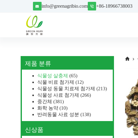
S
info@greenagribio.com
+86-18966738003
k
i
p
t
o
c
o
n
t
e
제품 분류
n
t
식물성 살충제
(65)
식물 비료 첨가제
(12)
식물성 동물 치료제 첨가제
(213)
식물성 사료 첨가제
(266)
중간체
(381)
화학 농약
(10)
반려동물 사료 성분
(138)
신상품