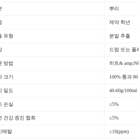
분
뿌리
급
제약 학년
출 유형
분말 추출
장
드럼 또는 폴
균 방법
히트& amp;N
자 크기
100% 통과 8
피 밀도
40-60g/100ml
조 손실
≤5%
연 건강 증진 협회
≤5%
비메탈
≤10(ppm)