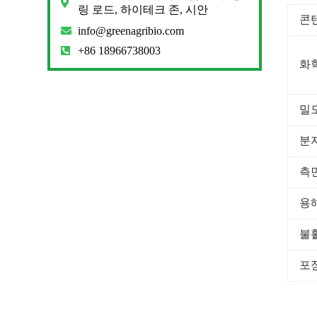
링 로드, 하이테크 존, 시안
콘
info@greenagribio.com
+86 18966738003
화
밀도
분
측면
용
불
포장