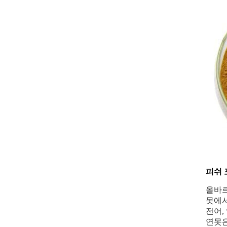
피쉬 
올바르
못에서
전어,
연못은