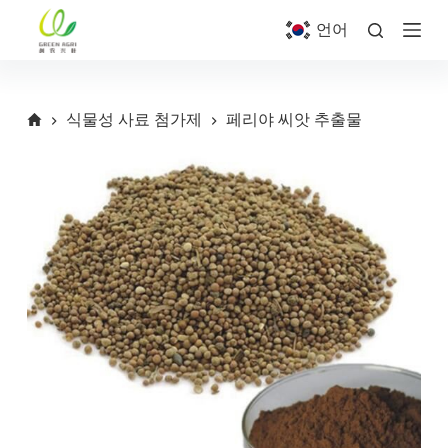
S
언어
k
i
p
t
o
식물성 사료 첨가제
페리야 씨앗 추출물
c
o
n
t
e
n
t