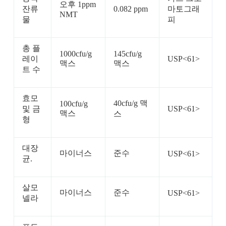
오후 1ppm
잔류
0.082 ppm
마토그래
NMT
물
피
총 플
1000cfu/g
145cfu/g
레이
USP<61>
맥스
맥스
트 수
효모
40cfu/g 맥
100cfu/g
및 금
USP<61>
맥스
스
형
대장
마이너스
준수
USP<61>
균.
살모
마이너스
준수
USP<61>
넬라