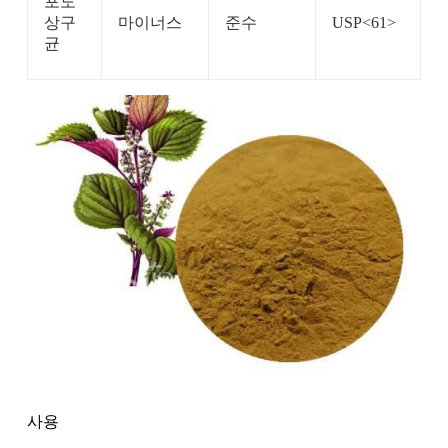
포도
상구
마이너스
준수
USP<61>
균
사용