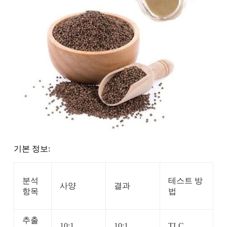
기본 정보:
분석
테스트 방
사양
결과
항목
법
추출
10:1
10:1
TLC