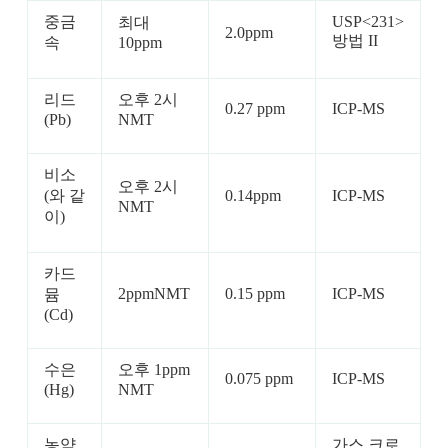
중금
USP<231>
최대
2.0ppm
방법 II
속
10ppm
리드
오후 2시
0.27 ppm
ICP-MS
(Pb)
NMT
비소
오후 2시
(와 같
0.14ppm
ICP-MS
NMT
이)
카드
2ppmNMT
0.15 ppm
ICP-MS
뮴
(Cd)
수은
오후 1ppm
0.075 ppm
ICP-MS
(Hg)
NMT
농약
가스 크로