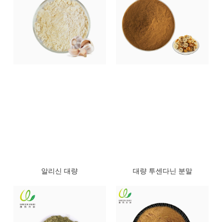
알리신 대량
대량 투센다닌 분말