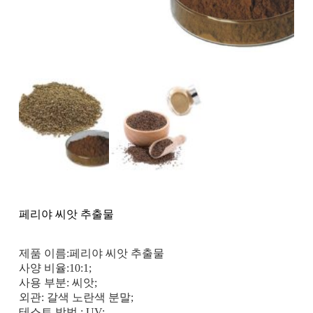
페리야 씨앗 추출물
제품 이름:페리야 씨앗 추출물
사양 비율:10:1;
사용 부분: 씨앗;
외관: 갈색 노란색 분말;
테스트 방법 : UV;