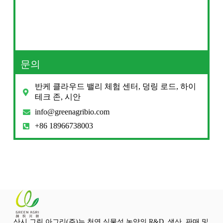
문의
반케 클라우드 밸리 체험 센터, 덩링 로드, 하이
테크 존, 시안
info@greenagribio.com
+86 18966738003
산시 그린 아그리(주)는 천연 식물성 농약의 R&D, 생산, 판매 및