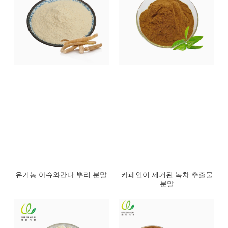
유기농 아슈와간다 뿌리 분말
카페인이 제거된 녹차 추출물
분말