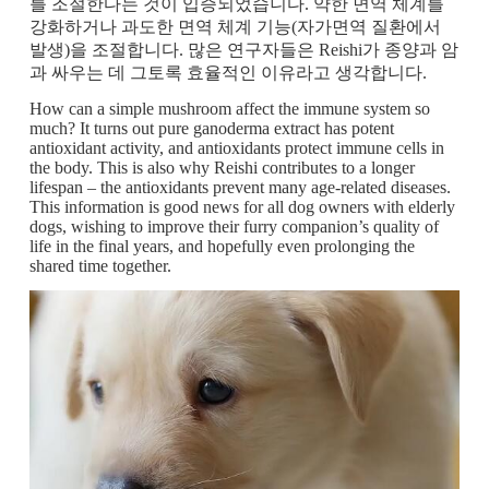
를 조절한다는 것이 입증되었습니다. 약한 면역 체계를
강화하거나 과도한 면역 체계 기능(자가면역 ​​질환에서
발생)을 조절합니다. 많은 연구자들은 Reishi가 종양과 암
과 싸우는 데 그토록 효율적인 이유라고 생각합니다.
How can a simple mushroom affect the immune system so
much? It turns out pure ganoderma extract has potent
antioxidant activity, and antioxidants protect immune cells in
the body. This is also why Reishi contributes to a longer
lifespan – the antioxidants prevent many age-related diseases.
This information is good news for all dog owners with elderly
dogs, wishing to improve their furry companion’s quality of
life in the final years, and hopefully even prolonging the
shared time together.