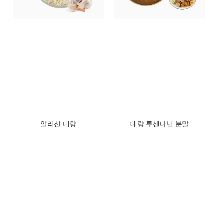
알리신 대량
대량 투센다닌 분말