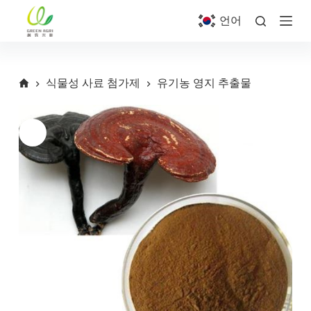
S
언어
k
i
p
t
o
식물성 사료 첨가제
유기농 영지 추출물
c
o
n
t
e
n
t