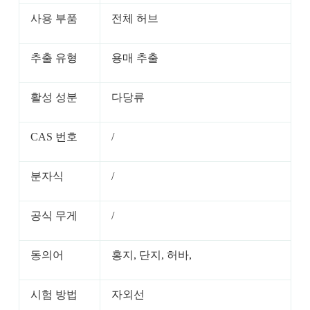
사용 부품
전체 허브
추출 유형
용매 추출
활성 성분
다당류
CAS 번호
/
분자식
/
공식 무게
/
동의어
홍지, 단지, 허바,
시험 방법
자외선