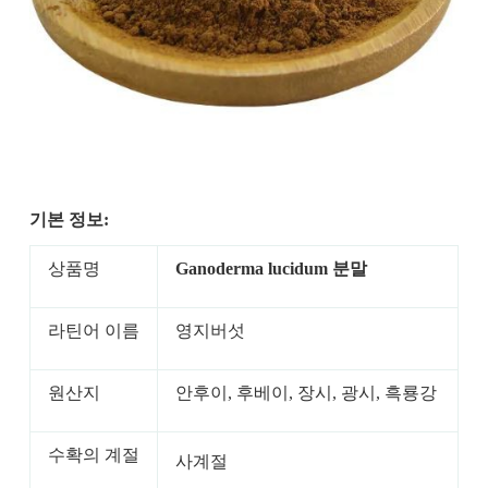
기본 정보:
상품명
Ganoderma lucidum 분말
라틴어 이름
영지버섯
원산지
안후이, 후베이, 장시, 광시, 흑룡강
수확의 계절
사계절