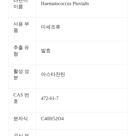
라틴어
Haematococcus Pluvialis
이름
사용 부
미세조류
품
추출 유
발효
형
활성 성
아스타잔틴
분
CAS 번
472-61-7
호
분자식
C40H52O4
공식 무