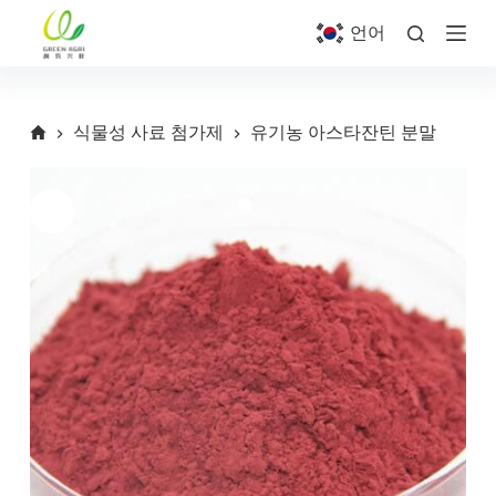
S
언어
k
i
p
t
o
식물성 사료 첨가제
유기농 아스타잔틴 분말
c
o
n
t
e
n
t