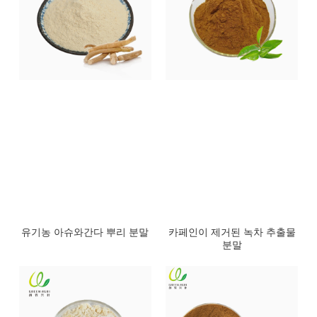
유기농 아슈와간다 뿌리 분말
카페인이 제거된 녹차 추출물
분말