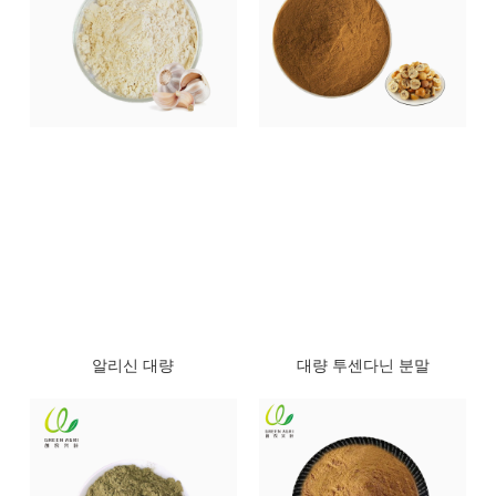
알리신 대량
대량 투센다닌 분말