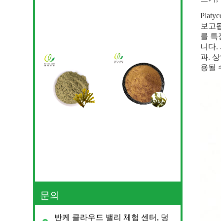
Pla
보고됩
를 특
니다.
과. 
용될 
문의
반케 클라우드 밸리 체험 센터, 덩