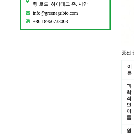
링 로드, 하이테크 존, 시안
info@greenagribio.com
+86 18966738003
풍선 
이
름
과
학
적
인
이
름
원