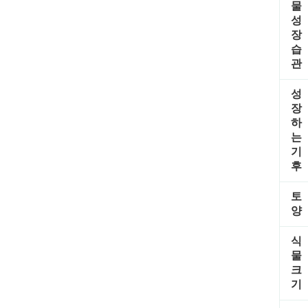
물
성
장
습
관
성
장
하
는
기
후
토
양
식
물
크
기