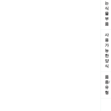
는
식
물
부
품
사
용
가
능
한
양
식
품
종/
유
형