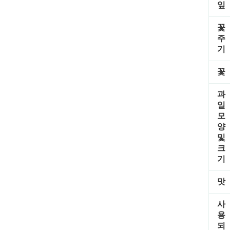
잎
꽃
주
기
꽃
과
일
모
양
및
크
기
맛
사
용
되