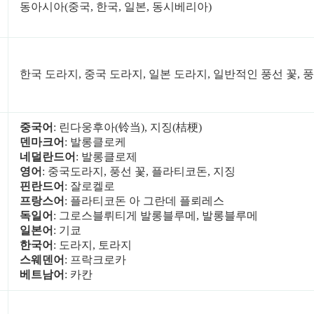
동아시아(중국, 한국, 일본, 동시베리아)
한국 도라지, 중국 도라지, 일본 도라지, 일반적인 풍선 꽃, 풍
중국어
: 린다웅후아(铃当), 지징(桔梗)
덴마크어
: 발롱클로케
네덜란드어
: 발롱클로제
영어
: 중국도라지, 풍선 꽃, 플라티코돈, 지징
핀란드어
: 잘로켈로
프랑스어
: 플라티코돈 아 그란데 플뢰레스
독일어
: 그로스블뤼티게 발롱블루메, 발롱블루메
일본어
: 기쿄
한국어
: 도라지, 토라지
스웨덴어
: 프락크로카
베트남어
: 카칸