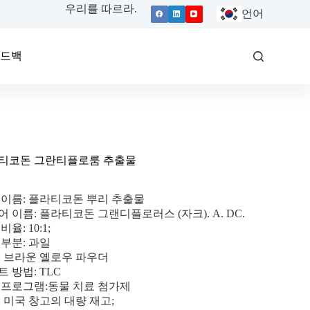
우리를 따르라.
언어
피드백
티코돈 그란티플로룸 추출물
 이름: 플라티코돈 뿌리 추출물
 이름: 플라티코돈 그랜디플로러스 (자크). A. DC.
비율: 10:1;
 부분: 과일
: 브라운 옐로우 파우더
 방법: TLC
 프로그램:동물 치료 첨가제
: 미국 창고의 대량 재고;