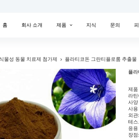
홈
회사 소개
제품
지식
문의
식물성 동물 치료제 첨가제
플라티코돈 그란티플로룸 추출물
플라
제품
라틴어
사양 
사용
외관
테스트
응용
장점