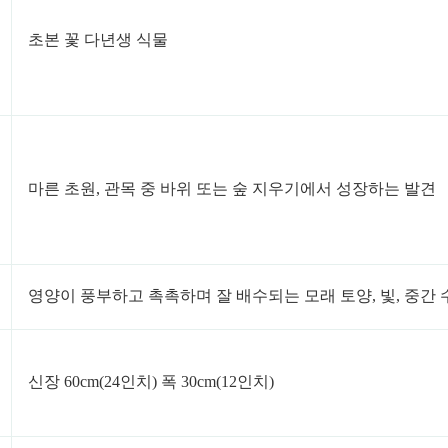
초본 꽃 다년생 식물
마른 초원, 관목 중 바위 또는 숲 지우기에서 성장하는 발견
영양이 풍부하고 촉촉하며 잘 배수되는 모래 토양, 빛, 중간
신장 60cm(24인치) 폭 30cm(12인치)