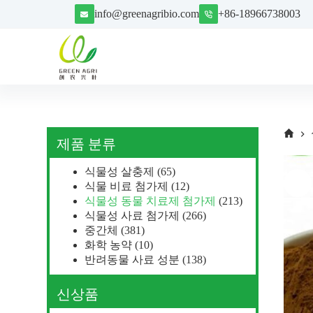
S
info@greenagribio.com
+86-18966738003
k
i
p
t
o
c
o
n
t
e
제품 분류
n
t
식물성 살충제
(65)
식물 비료 첨가제
(12)
식물성 동물 치료제 첨가제
(213)
식물성 사료 첨가제
(266)
중간체
(381)
화학 농약
(10)
반려동물 사료 성분
(138)
신상품