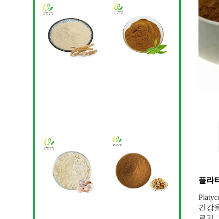
플라
Pla
건강을
르기,