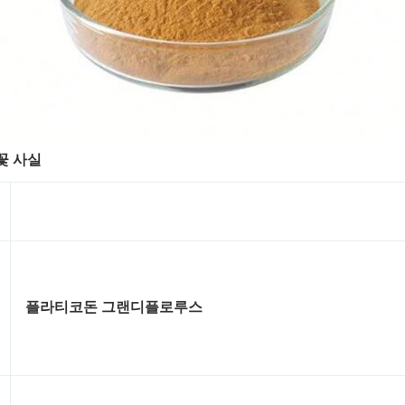
꽃 사실
플라티코돈 그랜디플로루스