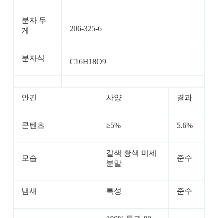
분자 무
206-325-6
게
분자식
C16H18O9
안건
사양
결과
콘텐츠
≥5%
5.6%
갈색 황색 미세
모습
준수
분말
냄새
특성
준수