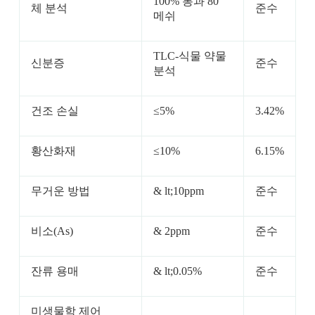
100% 통과 80
체 분석
준수
메쉬
TLC-식물 약물
신분증
준수
분석
건조 손실
≤5%
3.42%
황산화재
≤10%
6.15%
무거운 방법
& lt;10ppm
준수
비소(As)
& 2ppm
준수
잔류 용매
& lt;0.05%
준수
미생물학 제어