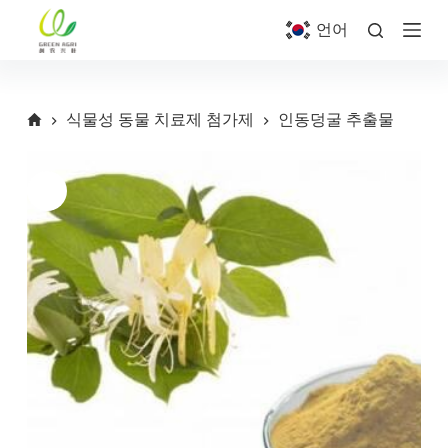
S
언어
k
i
p
t
o
식물성 동물 치료제 첨가제
인동덩굴 추출물
c
o
n
t
e
n
t