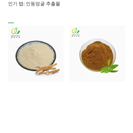
인기 탭: 인동덩굴 추출물