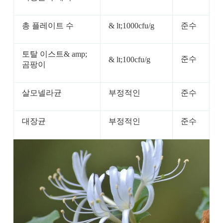
총 플레이트 수
& lt;1000cfu/g
준수
토탈 이스트& amp;
준수
& lt;100cfu/g
곰팡이
살모넬라균
부정적인
준수
대장균
부정적인
준수