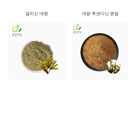
알리신 대량
대량 투센다닌 분말