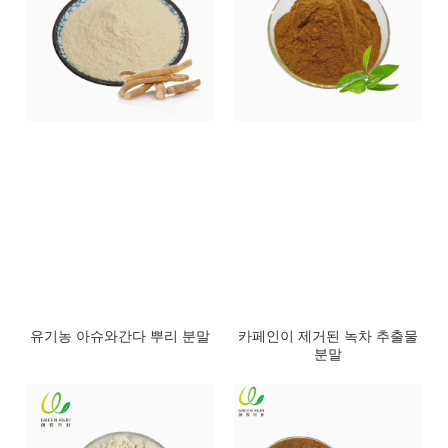
유기농 아슈와간다 뿌리 분말
카페인이 제거된 녹차 추출물
분말